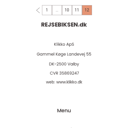
egentlig, og...
1
…
10
11
12
REJSEBIKSEN.
dk
web:
www.klikko.dk
Menu