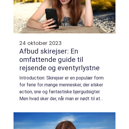
24 oktober 2023
Afbud skirejser: En
omfattende guide til
rejsende og eventyrlystne
Introduction: Skirejser er en populær form
for ferie for mange mennesker, der elsker
action, sne og fantastiske bjergudsigter.
Men hvad sker der, når man er nødt til at
aflyse en planlagt skiferie? I denne artikel vil
vi udforske “afbud skirejs...