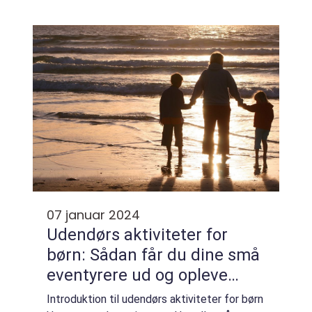
underholdt. Med smukke strande, historiske
slotte, interaktive...
07 januar 2024
Udendørs aktiviteter for
børn: Sådan får du dine små
eventyrere ud og opleve
naturen
Introduktion til udendørs aktiviteter for børn