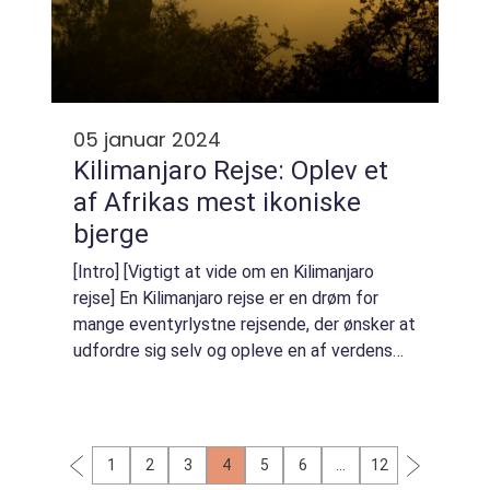
05 januar 2024
Kilimanjaro Rejse: Oplev et
af Afrikas mest ikoniske
bjerge
[Intro] [Vigtigt at vide om en Kilimanjaro
rejse] En Kilimanjaro rejse er en drøm for
mange eventyrlystne rejsende, der ønsker at
udfordre sig selv og opleve en af verdens
mest enestående naturlige vidundere.
Kilimanjaro er et utroligt bjerg i Tanzan...
1
2
3
4
5
6
…
12