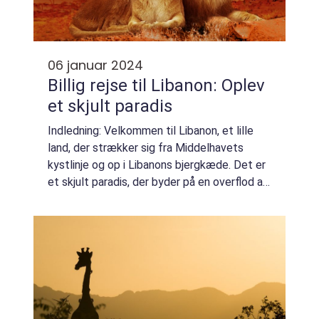
06 januar 2024
Billig rejse til Libanon: Oplev
et skjult paradis
Indledning: Velkommen til Libanon, et lille
land, der strækker sig fra Middelhavets
kystlinje og op i Libanons bjergkæde. Det er
et skjult paradis, der byder på en overflod af
naturlig skønhed, fascinerende historie,
lækker mad og en venlig befolknin...