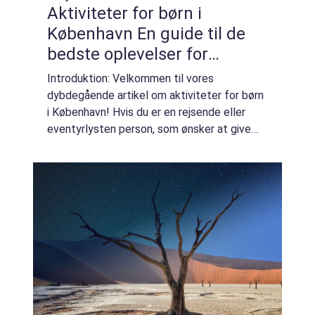
Aktiviteter for børn i
København En guide til de
bedste oplevelser for
familiens yngste
Introduktion: Velkommen til vores
medlemmer
dybdegående artikel om aktiviteter for børn
i København! Hvis du er en rejsende eller
eventyrlysten person, som ønsker at give
dine børn uforglemmelige oplevelser, så er
du kommet til det rette sted. København er
en ...