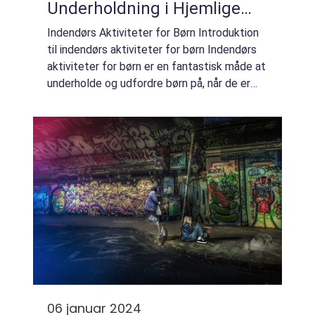
Underholdning i Hjemlige
Rammer
Indendørs Aktiviteter for Børn Introduktion
til indendørs aktiviteter for børn Indendørs
aktiviteter for børn er en fantastisk måde at
underholde og udfordre børn på, når de er
indendørs. Uanset om det er på grund af
dårligt vejr, sygdom eller andre ...
06 januar 2024