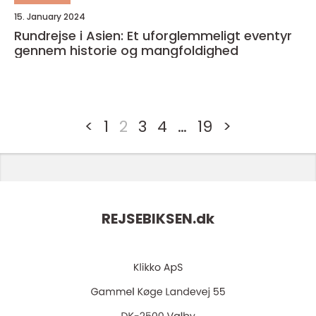
15. January 2024
Rundrejse i Asien: Et uforglemmeligt eventyr
gennem historie og mangfoldighed
<
1
2
3
4
…
19
>
REJSEBIKSEN.
dk